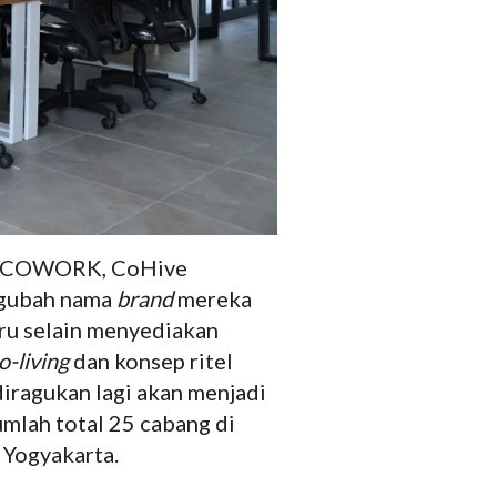
 COCOWORK, CoHive
ngubah nama
brand
mereka
aru selain menyediakan
o-living
dan konsep ritel
iragukan lagi akan menjadi
mlah total 25 cabang di
 Yogyakarta.